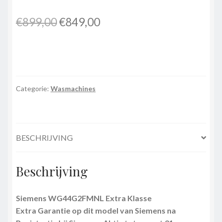
Oorspronkelijke
Huidige
€
899,00
€
849,00
prijs
prijs
was:
is:
€899,00.
€849,00.
Categorie:
Wasmachines
BESCHRIJVING
Beschrijving
Siemens WG44G2FMNL Extra Klasse
Extra Garantie op dit model van Siemens na