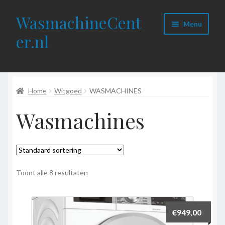
WasmachineCent
Ga
Ga
Menu
door
naar
er.nl
naar
de
navigatie
inhoud
Home
Home
Witgoed
WASMACHINES
Wasmachines
Wasmachines
Wasdrogers
Vaatwassers
Onderdelen
Toont alle 8 resultaten
Contact
€
949,00