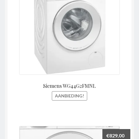
€899,00.
€849,0
Siemens WG44G2FMNL
AANBIEDING!
€
829,00