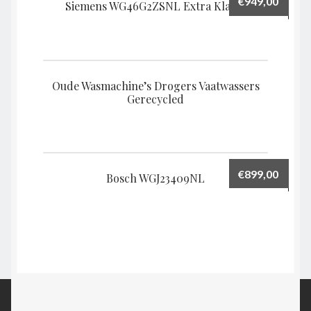
€
949,00
Siemens WG46G2ZSNL Extra Klasse
Oude Wasmachine’s Drogers Vaatwassers
Gerecycled
€
899,00
Bosch WGJ23409NL