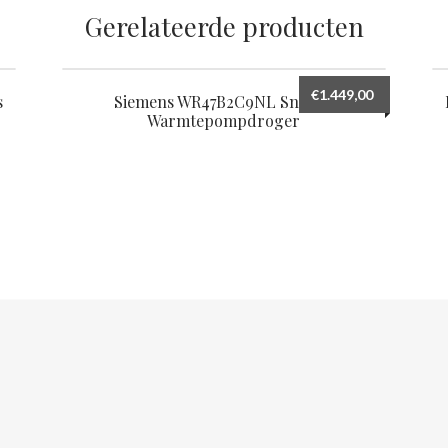
Gerelateerde producten
€
1.449,00
s
Siemens WR47B2C9NL Snelste
Warmtepompdroger