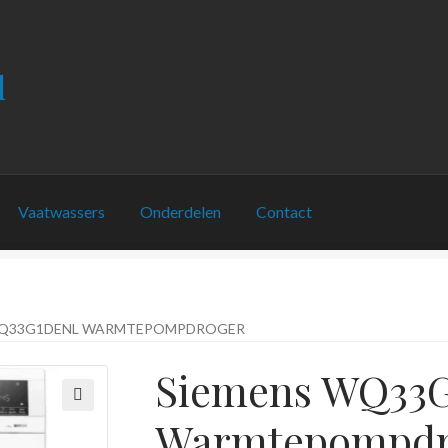
l
Vaatwassers
Onderdelen
Contact
WQ33G1DENL WARMTEPOMPDROGER
Siemens WQ33
Warmtepompdr
🔍