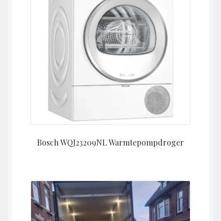
Bosch WQJ23209NL Warmtepompdroger