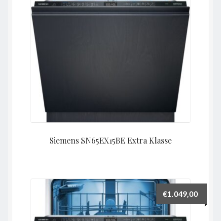
Siemens SN65EX15BE Extra Klasse
€
1.049,00