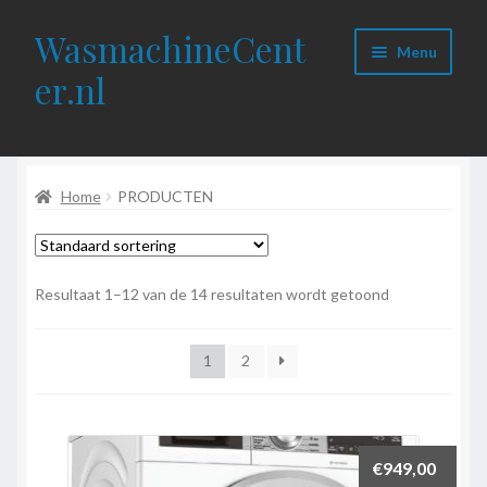
WasmachineCent
Ga
Ga
Menu
door
naar
er.nl
naar
de
navigatie
inhoud
Home
Home
PRODUCTEN
Wasmachines
Wasdrogers
Resultaat 1–12 van de 14 resultaten wordt getoond
Vaatwassers
1
2
Onderdelen
Contact
€
949,00