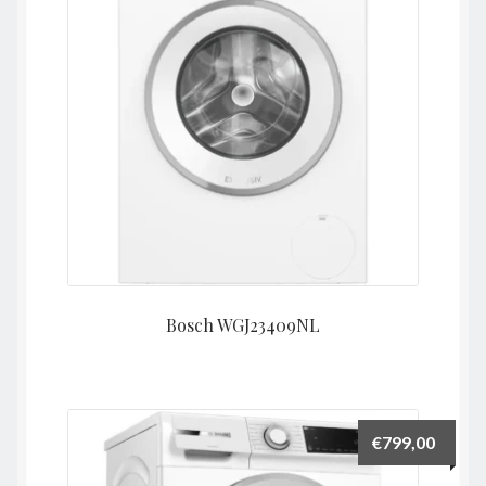
Bosch WGJ23409NL
€
799,00