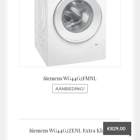
Siemens WG44G2FMNL
AANBIEDING!
€
829,00
Siemens WG44G2ZENL Extra Klasse