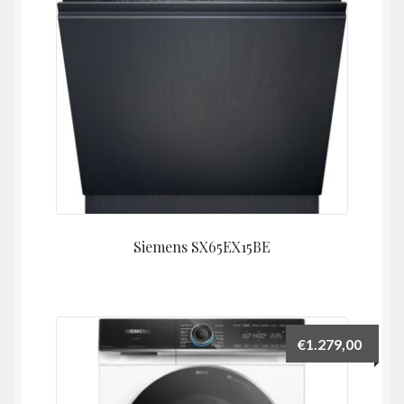
Siemens SX65EX15BE
€
1.279,00